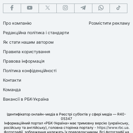
Про компанію
Розмістити рекламу
Редакційна політика і стандарти
Як стати нашим автором
Правила користування
Правова інформація
Політика конфіденційності
Контакти
Команда
Вакансії в РБК-Україна
Ідентифікатор онлайн-медіа в Реєстрі суб’єктів у сфері медіа — R40-
05347
Інформаційний портал «РБК-Україна» має тримовну версію (українську,
російську та англійську), головна сторінка порталу -
https://www.rbc.ua
.
Фотографії, зображення належать їх правовласникам. Всі фотографії на