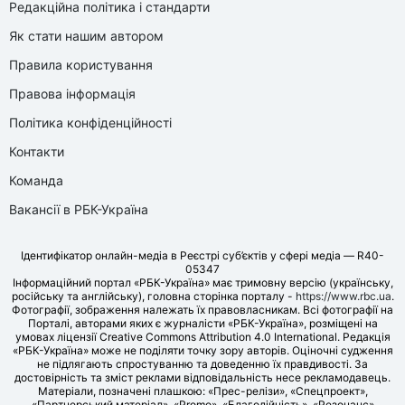
Редакційна політика і стандарти
Як стати нашим автором
Правила користування
Правова інформація
Політика конфіденційності
Контакти
Команда
Вакансії в РБК-Україна
Ідентифікатор онлайн-медіа в Реєстрі суб’єктів у сфері медіа — R40-
05347
Інформаційний портал «РБК-Україна» має тримовну версію (українську,
російську та англійську), головна сторінка порталу -
https://www.rbc.ua
.
Фотографії, зображення належать їх правовласникам. Всі фотографії на
Порталі, авторами яких є журналісти «РБК-Україна», розміщені на
умовах ліцензії Creative Commons Attribution 4.0 International. Редакція
«РБК-Україна» може не поділяти точку зору авторів. Оціночні судження
не підлягають спростуванню та доведенню їх правдивості. За
достовірність та зміст реклами відповідальність несе рекламодавець.
Матеріали, позначені плашкою: «Прес-релізи», «Спецпроект»,
«Партнерський матеріал», «Promo», «Благодійність», «Резонанс»