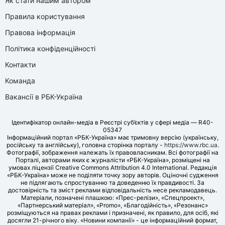
Як стати нашим автором
Правила користування
Правова інформація
Політика конфіденційності
Контакти
Команда
Вакансії в РБК-Україна
Ідентифікатор онлайн-медіа в Реєстрі суб’єктів у сфері медіа — R40-
05347
Інформаційний портал «РБК-Україна» має тримовну версію (українську,
російську та англійську), головна сторінка порталу -
https://www.rbc.ua
.
Фотографії, зображення належать їх правовласникам. Всі фотографії на
Порталі, авторами яких є журналісти «РБК-Україна», розміщені на
умовах ліцензії Creative Commons Attribution 4.0 International. Редакція
«РБК-Україна» може не поділяти точку зору авторів. Оціночні судження
не підлягають спростуванню та доведенню їх правдивості. За
достовірність та зміст реклами відповідальність несе рекламодавець.
Матеріали, позначені плашкою: «Прес-релізи», «Спецпроект»,
«Партнерський матеріал», «Promo», «Благодійність», «Резонанс»
розміщуються на правах реклами і призначені, як правило, для осіб, які
досягли 21-річного віку. «Новини компанії» - це інформаційний формат,