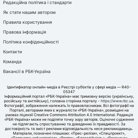
Редакційна політика і стандарти
Як стати нашим автором
Правила користування
Правова інформація
Політика конфіденційності
Контакти
Команда
Вакансії в РБК-Україна
Ідентифікатор онлайн-медіа в Реєстрі суб’єктів у сфері медіа — R40-
05347
Інформаційний портал «РБК-Україна» має тримовну версію (українську,
російську та англійську), головна сторінка порталу -
https://www.rbc.ua
.
Фотографії, зображення належать їх правовласникам. Всі фотографії на
Порталі, авторами яких є журналісти «РБК-Україна», розміщені на
умовах ліцензії Creative Commons Attribution 4.0 International. Редакція
«РБК-Україна» може не поділяти точку зору авторів. Оціночні судження
не підлягають спростуванню та доведенню їх правдивості. За
достовірність та зміст реклами відповідальність несе рекламодавець.
Матеріали, позначені плашкою: «Прес-релізи», «Спецпроект»,
«Партнерський матеріал», «Promo», «Благодійність», «Резонанс»