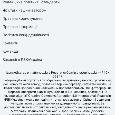
Редакційна політика і стандарти
Як стати нашим автором
Правила користування
Правова інформація
Політика конфіденційності
Контакти
Команда
Вакансії в РБК-Україна
Ідентифікатор онлайн-медіа в Реєстрі суб’єктів у сфері медіа — R40-
05347
Інформаційний портал «РБК-Україна» має тримовну версію (українську,
російську та англійську), головна сторінка порталу -
https://www.rbc.ua
.
Фотографії, зображення належать їх правовласникам. Всі фотографії на
Порталі, авторами яких є журналісти «РБК-Україна», розміщені на
умовах ліцензії Creative Commons Attribution 4.0 International. Редакція
«РБК-Україна» може не поділяти точку зору авторів. Оціночні судження
не підлягають спростуванню та доведенню їх правдивості. За
достовірність та зміст реклами відповідальність несе рекламодавець.
Матеріали, позначені плашкою: «Прес-релізи», «Спецпроект»,
«Партнерський матеріал», «Promo», «Благодійність», «Резонанс»