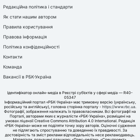
Редакційна політика і стандарти
Як стати нашим автором
Правила користування
Правова інформація
Політика конфіденційності
Контакти
Команда
Вакансії в РБК-Україна
Ідентифікатор онлайн-медіа в Реєстрі суб’єктів у сфері медіа — R40-
05347
Інформаційний портал «РБК-Україна» має тримовну версію (українську,
російську та англійську), головна сторінка порталу -
https://www.rbc.ua
.
Фотографії, зображення належать їх правовласникам. Всі фотографії на
Порталі, авторами яких є журналісти «РБК-Україна», розміщені на
умовах ліцензії Creative Commons Attribution 4.0 International. Редакція
«РБК-Україна» може не поділяти точку зору авторів. Оціночні судження
не підлягають спростуванню та доведенню їх правдивості. За
достовірність та зміст реклами відповідальність несе рекламодавець.
Матеріали, позначені плашкою: «Прес-релізи», «Спецпроект»,