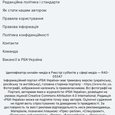
Редакційна політика і стандарти
Як стати нашим автором
Правила користування
Правова інформація
Політика конфіденційності
Контакти
Команда
Вакансії в РБК-Україна
Ідентифікатор онлайн-медіа в Реєстрі суб’єктів у сфері медіа — R40-
05347
Інформаційний портал «РБК-Україна» має тримовну версію (українську,
російську та англійську), головна сторінка порталу -
https://www.rbc.ua
.
Фотографії, зображення належать їх правовласникам. Всі фотографії на
Порталі, авторами яких є журналісти «РБК-Україна», розміщені на
умовах ліцензії Creative Commons Attribution 4.0 International. Редакція
«РБК-Україна» може не поділяти точку зору авторів. Оціночні судження
не підлягають спростуванню та доведенню їх правдивості. За
достовірність та зміст реклами відповідальність несе рекламодавець.
Матеріали, позначені плашкою: «Прес-релізи», «Спецпроект»,
«Партнерський матеріал», «Promo», «Благодійність», «Резонанс»