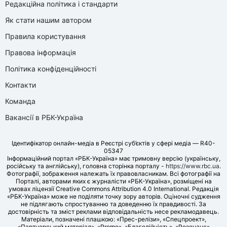
Редакційна політика і стандарти
Як стати нашим автором
Правила користування
Правова інформація
Політика конфіденційності
Контакти
Команда
Вакансії в РБК-Україна
Ідентифікатор онлайн-медіа в Реєстрі суб’єктів у сфері медіа — R40-
05347
Інформаційний портал «РБК-Україна» має тримовну версію (українську,
російську та англійську), головна сторінка порталу -
https://www.rbc.ua
.
Фотографії, зображення належать їх правовласникам. Всі фотографії на
Порталі, авторами яких є журналісти «РБК-Україна», розміщені на
умовах ліцензії Creative Commons Attribution 4.0 International. Редакція
«РБК-Україна» може не поділяти точку зору авторів. Оціночні судження
не підлягають спростуванню та доведенню їх правдивості. За
достовірність та зміст реклами відповідальність несе рекламодавець.
Матеріали, позначені плашкою: «Прес-релізи», «Спецпроект»,
«Партнерський матеріал», «Promo», «Благодійність», «Резонанс»