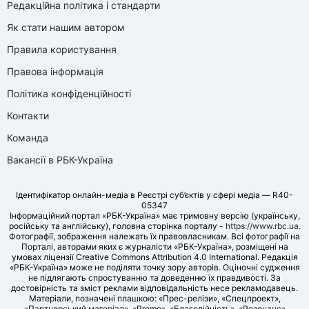
Редакційна політика і стандарти
Як стати нашим автором
Правила користування
Правова інформація
Політика конфіденційності
Контакти
Команда
Вакансії в РБК-Україна
Ідентифікатор онлайн-медіа в Реєстрі суб’єктів у сфері медіа — R40-
05347
Інформаційний портал «РБК-Україна» має тримовну версію (українську,
російську та англійську), головна сторінка порталу -
https://www.rbc.ua
.
Фотографії, зображення належать їх правовласникам. Всі фотографії на
Порталі, авторами яких є журналісти «РБК-Україна», розміщені на
умовах ліцензії Creative Commons Attribution 4.0 International. Редакція
«РБК-Україна» може не поділяти точку зору авторів. Оціночні судження
не підлягають спростуванню та доведенню їх правдивості. За
достовірність та зміст реклами відповідальність несе рекламодавець.
Матеріали, позначені плашкою: «Прес-релізи», «Спецпроект»,
«Партнерський матеріал», «Promo», «Благодійність», «Резонанс»