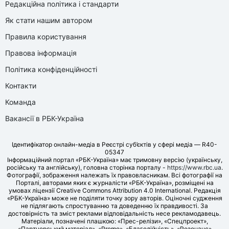
Редакційна політика і стандарти
Як стати нашим автором
Правила користування
Правова інформація
Політика конфіденційності
Контакти
Команда
Вакансії в РБК-Україна
Ідентифікатор онлайн-медіа в Реєстрі суб’єктів у сфері медіа — R40-
05347
Інформаційний портал «РБК-Україна» має тримовну версію (українську,
російську та англійську), головна сторінка порталу -
https://www.rbc.ua
.
Фотографії, зображення належать їх правовласникам. Всі фотографії на
Порталі, авторами яких є журналісти «РБК-Україна», розміщені на
умовах ліцензії Creative Commons Attribution 4.0 International. Редакція
«РБК-Україна» може не поділяти точку зору авторів. Оціночні судження
не підлягають спростуванню та доведенню їх правдивості. За
достовірність та зміст реклами відповідальність несе рекламодавець.
Матеріали, позначені плашкою: «Прес-релізи», «Спецпроект»,
«Партнерський матеріал», «Promo», «Благодійність», «Резонанс»