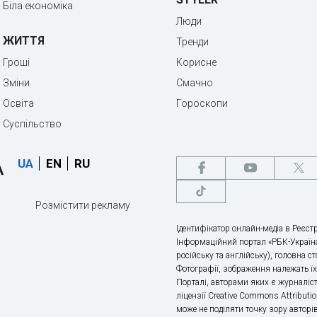
Біла економіка
Люди
ЖИТТЯ
Тренди
Гроші
Корисне
Зміни
Смачно
Освіта
Гороскопи
Суспільство
UA
EN
RU
Розмістити рекламу
Ідентифікатор онлайн-медіа в Реєстр
Інформаційний портал «РБК-Україна
російську та англійську), головна с
Фотографії, зображення належать ї
Порталі, авторами яких є журналіс
ліцензії Creative Commons Attributio
може не поділяти точку зору авторі