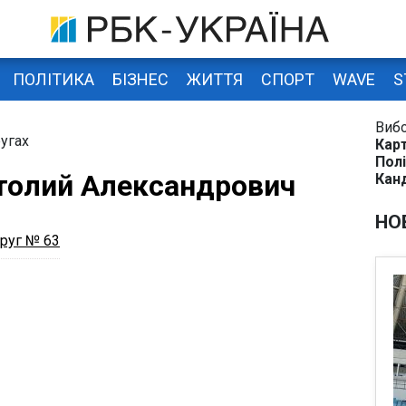
ПОЛІТИКА
БІЗНЕС
ЖИТТЯ
СПОРТ
WAVE
S
Виб
угах
Карт
Полі
толий Александрович
Кан
НО
руг № 63