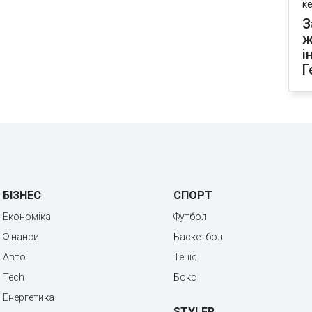
к
З
ж
і
Г
БІЗНЕС
СПОРТ
Економіка
Футбол
Фінанси
Баскетбол
Авто
Теніс
Tech
Бокс
Енергетика
STYLER