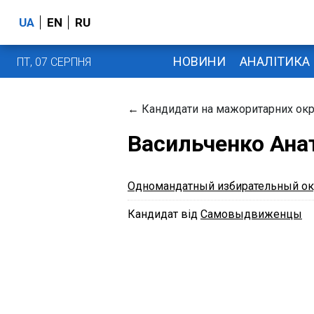
UA
EN
RU
НОВИНИ
АНАЛІТИКА
ПТ, 07 СЕРПНЯ
←
Кандидати на мажоритарних окр
Васильченко Ана
Одномандатный избирательный ок
Кандидат від
Самовыдвиженцы