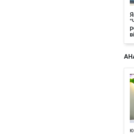
Я
"
р
в
АН
Ю