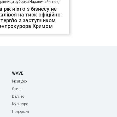
ерівниця рубрики Надзвичайні події
а рік ніхто з бізнесу не
алівся на тиск офіційно:
нтерв'ю з заступником
енпрокурора Кримом
WAVE
Інсайдер
Стиль
Велнес
Культура
Подорожі