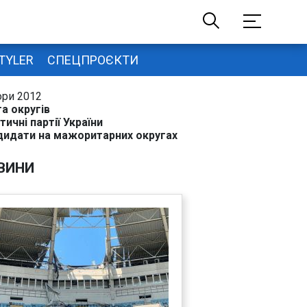
TYLER
СПЕЦПРОЄКТИ
ори 2012
а округів
тичні партії України
дидати на мажоритарних округах
ВИНИ