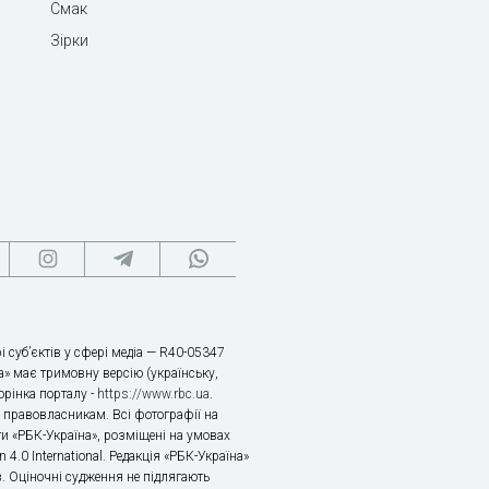
Смак
Зірки
і суб’єктів у сфері медіа — R40-05347
» має тримовну версію (українську,
торінка порталу -
https://www.rbc.ua
.
х правовласникам. Всі фотографії на
ти «РБК-Україна», розміщені на умовах
n 4.0 International. Редакція «РБК-Україна»
в. Оціночні судження не підлягають