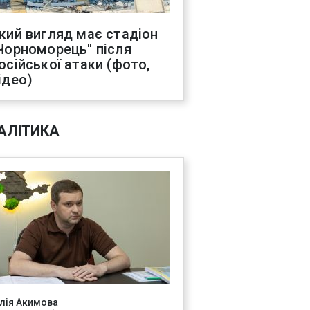
кий вигляд має стадіон
Чорноморець" після
осійської атаки (фото,
ідео)
АЛІТИКА
лія Акимова