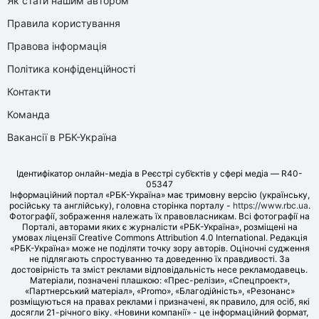
Як стати нашим автором
Правила користування
Правова інформація
Політика конфіденційності
Контакти
Команда
Вакансії в РБК-Україна
Ідентифікатор онлайн-медіа в Реєстрі суб’єктів у сфері медіа — R40-
05347
Інформаційний портал «РБК-Україна» має тримовну версію (українську,
російську та англійську), головна сторінка порталу -
https://www.rbc.ua
.
Фотографії, зображення належать їх правовласникам. Всі фотографії на
Порталі, авторами яких є журналісти «РБК-Україна», розміщені на
умовах ліцензії Creative Commons Attribution 4.0 International. Редакція
«РБК-Україна» може не поділяти точку зору авторів. Оціночні судження
не підлягають спростуванню та доведенню їх правдивості. За
достовірність та зміст реклами відповідальність несе рекламодавець.
Матеріали, позначені плашкою: «Прес-релізи», «Спецпроект»,
«Партнерський матеріал», «Promo», «Благодійність», «Резонанс»
розміщуються на правах реклами і призначені, як правило, для осіб, які
досягли 21-річного віку. «Новини компанії» - це інформаційний формат,