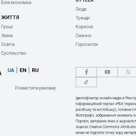
Біла економіка
Люди
ЖИТТЯ
Тренди
Гроші
Корисне
Зміни
Смачно
Освіта
Гороскопи
Суспільство
UA
EN
RU
Розмістити рекламу
Ідентифікатор онлайн-медіа в Реєстр
Інформаційний портал «РБК-Україна
російську та англійську), головна с
Фотографії, зображення належать ї
Порталі, авторами яких є журналіс
ліцензії Creative Commons Attributio
може не поділяти точку зору авторі