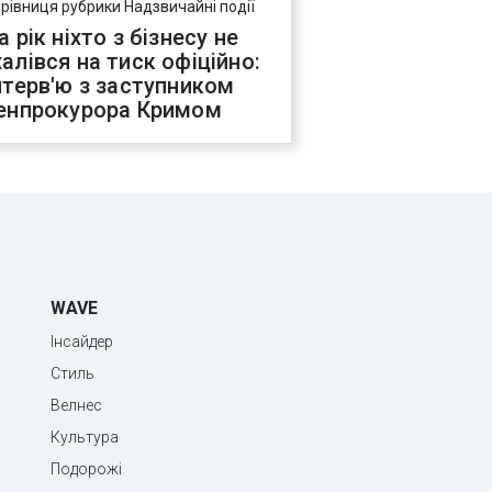
ерівниця рубрики Надзвичайні події
а рік ніхто з бізнесу не
алівся на тиск офіційно:
нтерв'ю з заступником
енпрокурора Кримом
WAVE
Інсайдер
Стиль
Велнес
Культура
Подорожі