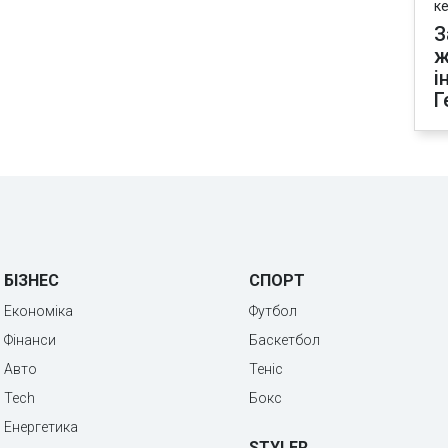
к
З
ж
і
Г
БІЗНЕС
СПОРТ
Економіка
Футбол
Фінанси
Баскетбол
Авто
Теніс
Tech
Бокс
Енергетика
STYLER