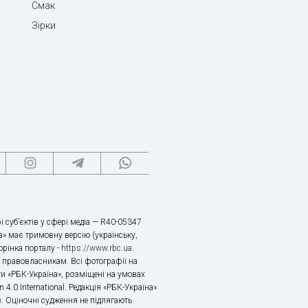
Смак
Зірки
і суб’єктів у сфері медіа — R40-05347
» має тримовну версію (українську,
торінка порталу -
https://www.rbc.ua
.
х правовласникам. Всі фотографії на
ти «РБК-Україна», розміщені на умовах
n 4.0 International. Редакція «РБК-Україна»
в. Оціночні судження не підлягають