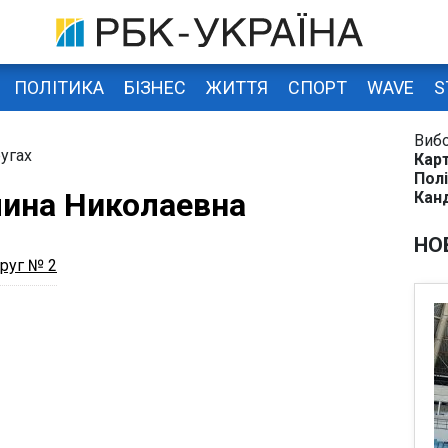
ПОЛІТИКА
БІЗНЕС
ЖИТТЯ
СПОРТ
WAVE
S
Виб
угах
Карт
Полі
ина Николаевна
Кан
НО
руг № 2