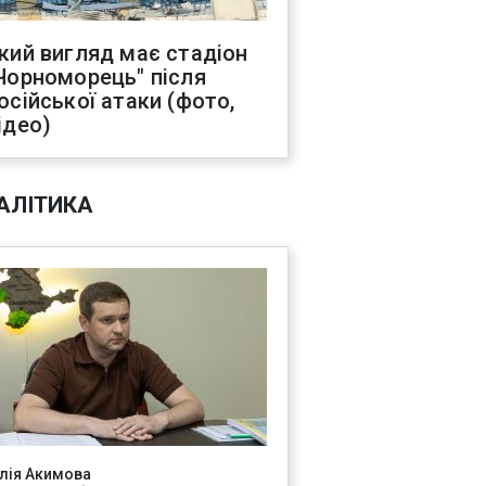
кий вигляд має стадіон
Чорноморець" після
осійської атаки (фото,
ідео)
АЛІТИКА
лія Акимова