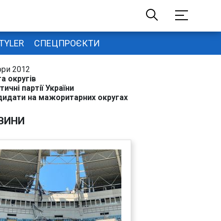
TYLER
СПЕЦПРОЄКТИ
ори 2012
а округів
тичні партії України
дидати на мажоритарних округах
ВИНИ