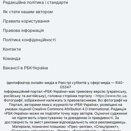
Редакційна політика і стандарти
Як стати нашим автором
Правила користування
Правова інформація
Політика конфіденційності
Контакти
Команда
Вакансії в РБК-Україна
Ідентифікатор онлайн-медіа в Реєстрі суб’єктів у сфері медіа — R40-
05347
Інформаційний портал «РБК-Україна» має тримовну версію (українську,
російську та англійську), головна сторінка порталу -
https://www.rbc.ua
.
Фотографії, зображення належать їх правовласникам. Всі фотографії на
Порталі, авторами яких є журналісти «РБК-Україна», розміщені на
умовах ліцензії Creative Commons Attribution 4.0 International. Редакція
«РБК-Україна» може не поділяти точку зору авторів. Оціночні судження
не підлягають спростуванню та доведенню їх правдивості. За
достовірність та зміст реклами відповідальність несе рекламодавець.
Матеріали, позначені плашкою: «Прес-релізи», «Спецпроект»,
«Партнерський матеріал», «Promo», «Благодійність», «Резонанс»