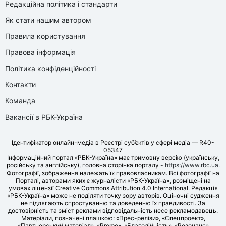
Редакційна політика і стандарти
Як стати нашим автором
Правила користування
Правова інформація
Політика конфіденційності
Контакти
Команда
Вакансії в РБК-Україна
Ідентифікатор онлайн-медіа в Реєстрі суб’єктів у сфері медіа — R40-
05347
Інформаційний портал «РБК-Україна» має тримовну версію (українську,
російську та англійську), головна сторінка порталу -
https://www.rbc.ua
.
Фотографії, зображення належать їх правовласникам. Всі фотографії на
Порталі, авторами яких є журналісти «РБК-Україна», розміщені на
умовах ліцензії Creative Commons Attribution 4.0 International. Редакція
«РБК-Україна» може не поділяти точку зору авторів. Оціночні судження
не підлягають спростуванню та доведенню їх правдивості. За
достовірність та зміст реклами відповідальність несе рекламодавець.
Матеріали, позначені плашкою: «Прес-релізи», «Спецпроект»,
«Партнерський матеріал», «Promo», «Благодійність», «Резонанс»