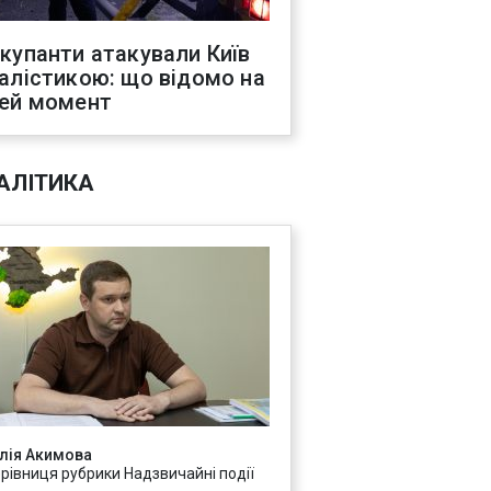
купанти атакували Київ
алістикою: що відомо на
ей момент
АЛІТИКА
лія Акимова
ерівниця рубрики Надзвичайні події