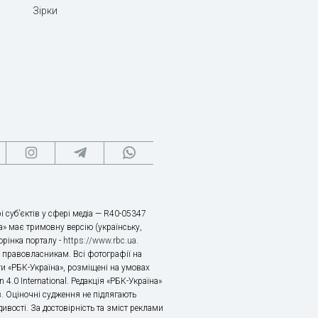
Зірки
і суб’єктів у сфері медіа — R40-05347
» має тримовну версію (українську,
торінка порталу -
https://www.rbc.ua
.
х правовласникам. Всі фотографії на
ти «РБК-Україна», розміщені на умовах
n 4.0 International. Редакція «РБК-Україна»
в. Оціночні судження не підлягають
ивості. За достовірність та зміст реклами