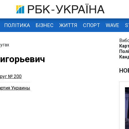
ПОЛІТИКА
БІЗНЕС
ЖИТТЯ
СПОРТ
WAVE
S
Виб
угах
Карт
Полі
ригорьевич
Кан
НО
руг № 200
артия Украины