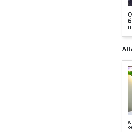
О
б
ц
АН
Ю
к