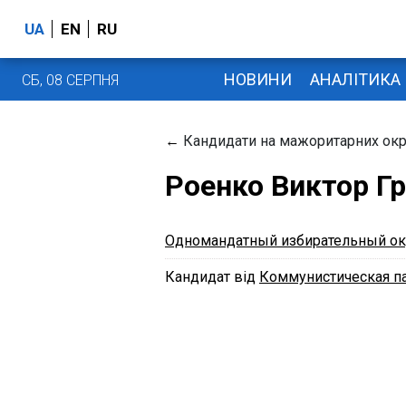
UA
EN
RU
НОВИНИ
АНАЛІТИКА
СБ, 08 СЕРПНЯ
←
Кандидати на мажоритарних окр
Роенко Виктор Г
Одномандатный избирательный ок
Кандидат від
Коммунистическая п