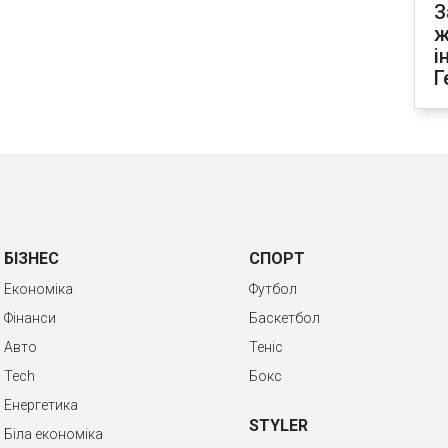
З
ж
і
Г
БІЗНЕС
СПОРТ
Економіка
Футбол
Фінанси
Баскетбол
Авто
Теніс
Tech
Бокс
Енергетика
STYLER
Біла економіка