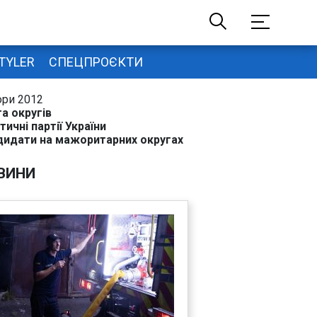
TYLER
СПЕЦПРОЄКТИ
ори 2012
а округів
тичні партії України
дидати на мажоритарних округах
ВИНИ