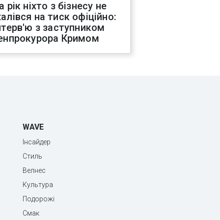
а рік ніхто з бізнесу не
алівся на тиск офіційно:
нтерв'ю з заступником
енпрокурора Кримом
WAVE
Інсайдер
Стиль
Велнес
Культура
Подорожі
Смак