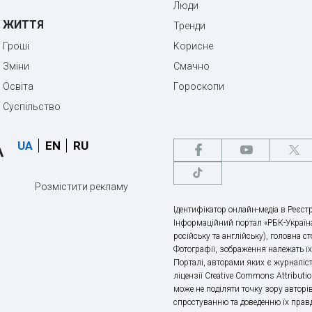
Люди
ЖИТТЯ
Тренди
Гроші
Корисне
Зміни
Смачно
Освіта
Гороскопи
Суспільство
UA
EN
RU
Розмістити рекламу
Ідентифікатор онлайн-медіа в Реєстр
Інформаційний портал «РБК-Україна
російську та англійську), головна с
Фотографії, зображення належать ї
Порталі, авторами яких є журналіс
ліцензії Creative Commons Attributio
може не поділяти точку зору авторі
спростуванню та доведенню їх правд