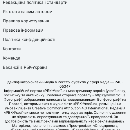
Редакційна політика і стандарти
Як стати нашим автором
Правила користування
Правова інформація
Політика конфіденційності
Контакти
Команда
Вакансії в РБК-Україна
Ідентифікатор онлайн-медіа в Реєстрі суб’єктів у сфері медіа — R40-
05347
Інформаційний портал «РБК-Україна» має тримовну версію (українську,
російську та англійську), головна сторінка порталу -
https://www.rbc.ua
.
Фотографії, зображення належать їх правовласникам. Всі фотографії на
Порталі, авторами яких є журналісти «РБК-Україна», розміщені на
умовах ліцензії Creative Commons Attribution 4.0 International. Редакція
«РБК-Україна» може не поділяти точку зору авторів. Оціночні судження
не підлягають спростуванню та доведенню їх правдивості. За
достовірність та зміст реклами відповідальність несе рекламодавець.
Матеріали, позначені плашкою: «Прес-релізи», «Спецпроект»,
«Партнерський матеріал», «Promo», «Благодійність», «Резонанс»