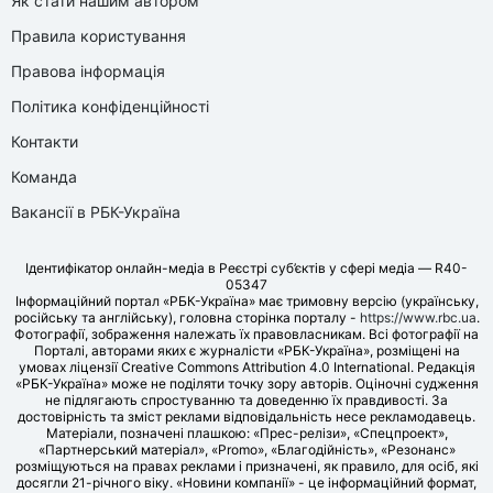
Як стати нашим автором
Правила користування
Правова інформація
Політика конфіденційності
Контакти
Команда
Вакансії в РБК-Україна
Ідентифікатор онлайн-медіа в Реєстрі суб’єктів у сфері медіа — R40-
05347
Інформаційний портал «РБК-Україна» має тримовну версію (українську,
російську та англійську), головна сторінка порталу -
https://www.rbc.ua
.
Фотографії, зображення належать їх правовласникам. Всі фотографії на
Порталі, авторами яких є журналісти «РБК-Україна», розміщені на
умовах ліцензії Creative Commons Attribution 4.0 International. Редакція
«РБК-Україна» може не поділяти точку зору авторів. Оціночні судження
не підлягають спростуванню та доведенню їх правдивості. За
достовірність та зміст реклами відповідальність несе рекламодавець.
Матеріали, позначені плашкою: «Прес-релізи», «Спецпроект»,
«Партнерський матеріал», «Promo», «Благодійність», «Резонанс»
розміщуються на правах реклами і призначені, як правило, для осіб, які
досягли 21-річного віку. «Новини компанії» - це інформаційний формат,