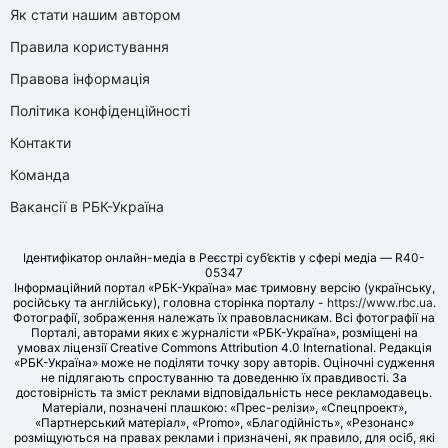
Як стати нашим автором
Правила користування
Правова інформація
Політика конфіденційності
Контакти
Команда
Вакансії в РБК-Україна
Ідентифікатор онлайн-медіа в Реєстрі суб’єктів у сфері медіа — R40-
05347
Інформаційний портал «РБК-Україна» має тримовну версію (українську,
російську та англійську), головна сторінка порталу -
https://www.rbc.ua
.
Фотографії, зображення належать їх правовласникам. Всі фотографії на
Порталі, авторами яких є журналісти «РБК-Україна», розміщені на
умовах ліцензії Creative Commons Attribution 4.0 International. Редакція
«РБК-Україна» може не поділяти точку зору авторів. Оціночні судження
не підлягають спростуванню та доведенню їх правдивості. За
достовірність та зміст реклами відповідальність несе рекламодавець.
Матеріали, позначені плашкою: «Прес-релізи», «Спецпроект»,
«Партнерський матеріал», «Promo», «Благодійність», «Резонанс»
розміщуються на правах реклами і призначені, як правило, для осіб, які