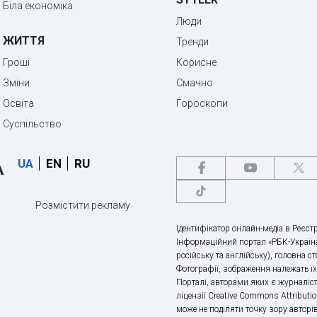
Біла економіка
Люди
ЖИТТЯ
Тренди
Гроші
Корисне
Зміни
Смачно
Освіта
Гороскопи
Суспільство
UA
EN
RU
Розмістити рекламу
Ідентифікатор онлайн-медіа в Реєстр
Інформаційний портал «РБК-Україна
російську та англійську), головна с
Фотографії, зображення належать ї
Порталі, авторами яких є журналіс
ліцензії Creative Commons Attributio
може не поділяти точку зору авторі