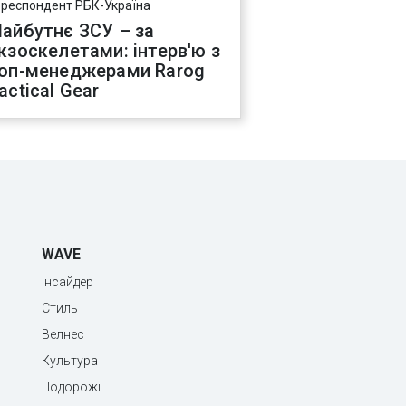
ореспондент РБК-Україна
айбутнє ЗСУ – за
кзоскелетами: інтерв'ю з
оп-менеджерами Rarog
actical Gear
WAVE
Інсайдер
Стиль
Велнес
Культура
Подорожі