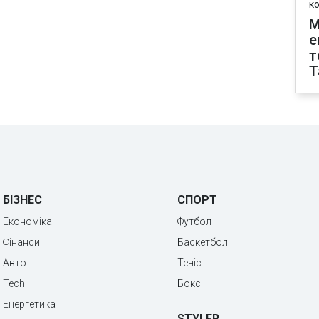
к
М
е
т
T
БІЗНЕС
СПОРТ
Економіка
Футбол
Фінанси
Баскетбол
Авто
Теніс
Tech
Бокс
Енергетика
STYLER