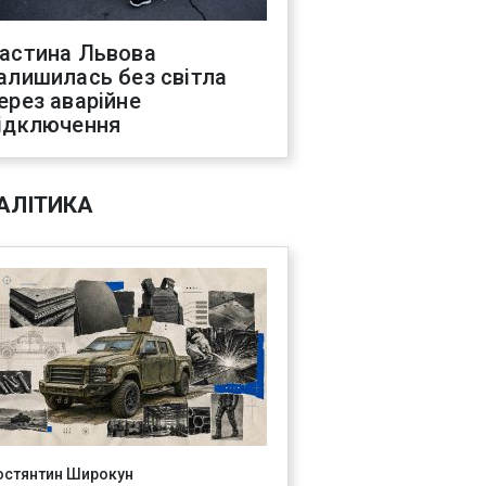
астина Львова
алишилась без світла
ерез аварійне
ідключення
АЛІТИКА
остянтин Широкун