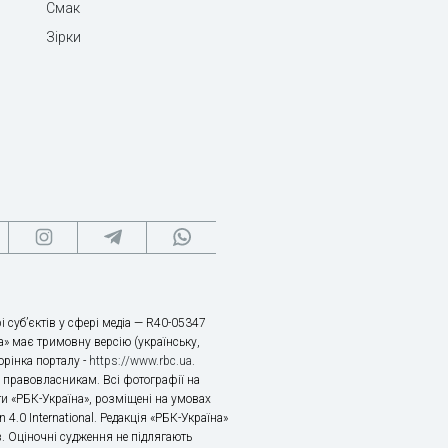
Смак
Зірки
і суб’єктів у сфері медіа — R40-05347
» має тримовну версію (українську,
торінка порталу -
https://www.rbc.ua
.
х правовласникам. Всі фотографії на
ти «РБК-Україна», розміщені на умовах
n 4.0 International. Редакція «РБК-Україна»
в. Оціночні судження не підлягають