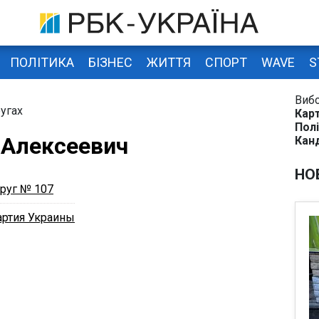
ПОЛІТИКА
БІЗНЕС
ЖИТТЯ
СПОРТ
WAVE
S
Виб
угах
Карт
Полі
 Алексеевич
Кан
НО
руг № 107
артия Украины