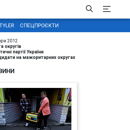
TYLER
СПЕЦПРОЄКТИ
ори 2012
а округів
тичні партії України
дидати на мажоритарних округах
ВИНИ