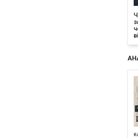
Ч
з
ч
в
АН
К