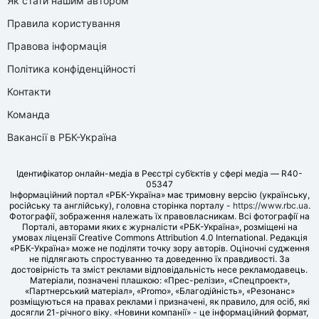
Як стати нашим автором
Правила користування
Правова інформація
Політика конфіденційності
Контакти
Команда
Вакансії в РБК-Україна
Ідентифікатор онлайн-медіа в Реєстрі суб’єктів у сфері медіа — R40-
05347
Інформаційний портал «РБК-Україна» має тримовну версію (українську,
російську та англійську), головна сторінка порталу -
https://www.rbc.ua
.
Фотографії, зображення належать їх правовласникам. Всі фотографії на
Порталі, авторами яких є журналісти «РБК-Україна», розміщені на
умовах ліцензії Creative Commons Attribution 4.0 International. Редакція
«РБК-Україна» може не поділяти точку зору авторів. Оціночні судження
не підлягають спростуванню та доведенню їх правдивості. За
достовірність та зміст реклами відповідальність несе рекламодавець.
Матеріали, позначені плашкою: «Прес-релізи», «Спецпроект»,
«Партнерський матеріал», «Promo», «Благодійність», «Резонанс»
розміщуються на правах реклами і призначені, як правило, для осіб, які
досягли 21-річного віку. «Новини компанії» - це інформаційний формат,