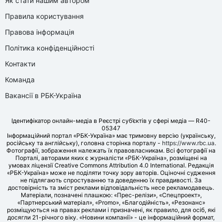
Як стати нашим автором
Правила користування
Правова інформація
Політика конфіденційності
Контакти
Команда
Вакансії в РБК-Україна
Ідентифікатор онлайн-медіа в Реєстрі суб’єктів у сфері медіа — R40-
05347
Інформаційний портал «РБК-Україна» має тримовну версію (українську,
російську та англійську), головна сторінка порталу -
https://www.rbc.ua
.
Фотографії, зображення належать їх правовласникам. Всі фотографії на
Порталі, авторами яких є журналісти «РБК-Україна», розміщені на
умовах ліцензії Creative Commons Attribution 4.0 International. Редакція
«РБК-Україна» може не поділяти точку зору авторів. Оціночні судження
не підлягають спростуванню та доведенню їх правдивості. За
достовірність та зміст реклами відповідальність несе рекламодавець.
Матеріали, позначені плашкою: «Прес-релізи», «Спецпроект»,
«Партнерський матеріал», «Promo», «Благодійність», «Резонанс»
розміщуються на правах реклами і призначені, як правило, для осіб, які
досягли 21-річного віку. «Новини компанії» - це інформаційний формат,