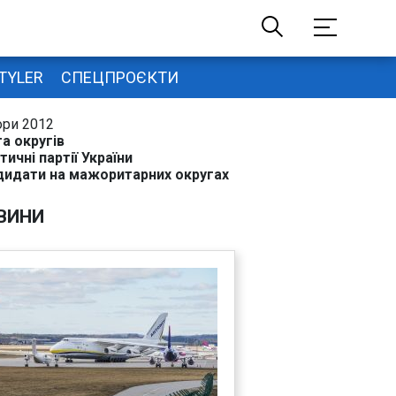
TYLER
СПЕЦПРОЄКТИ
ори 2012
а округів
тичні партії України
дидати на мажоритарних округах
ВИНИ