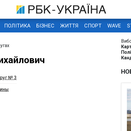
ПОЛІТИКА
БІЗНЕС
ЖИТТЯ
СПОРТ
WAVE
S
Виб
угах
Карт
Полі
ихайлович
Кан
НО
руг № 3
аины