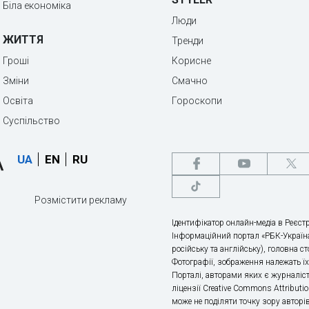
Біла економіка
Люди
ЖИТТЯ
Тренди
Гроші
Корисне
Зміни
Смачно
Освіта
Гороскопи
Суспільство
UA
EN
RU
Розмістити рекламу
Ідентифікатор онлайн-медіа в Реєстр
Інформаційний портал «РБК-Україна
російську та англійську), головна с
Фотографії, зображення належать ї
Порталі, авторами яких є журналіс
ліцензії Creative Commons Attributio
може не поділяти точку зору авторі