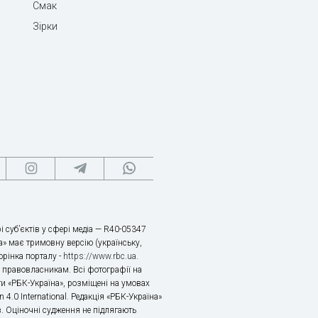
Смак
Зірки
і суб’єктів у сфері медіа — R40-05347
» має тримовну версію (українську,
торінка порталу -
https://www.rbc.ua
.
х правовласникам. Всі фотографії на
ти «РБК-Україна», розміщені на умовах
n 4.0 International. Редакція «РБК-Україна»
в. Оціночні судження не підлягають