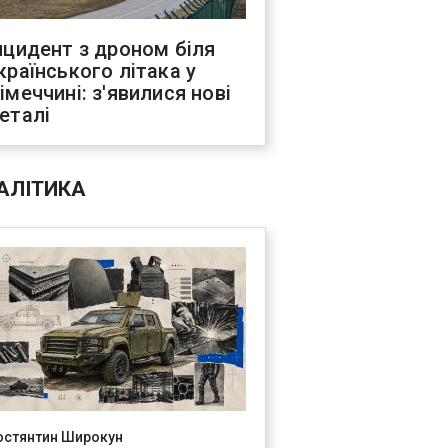
нцидент з дроном біля
країнського літака у
імеччині: з'явилися нові
еталі
АЛІТИКА
остянтин Широкун