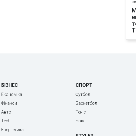
к
М
е
т
T
БІЗНЕС
СПОРТ
Економіка
Футбол
Фінанси
Баскетбол
Авто
Теніс
Tech
Бокс
Енергетика
STYLER