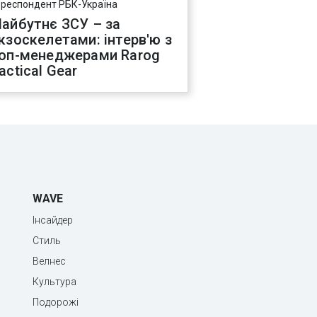
ореспондент РБК-Україна
айбутнє ЗСУ – за
кзоскелетами: інтерв'ю з
оп-менеджерами Rarog
actical Gear
WAVE
Інсайдер
Стиль
Велнес
Культура
Подорожі