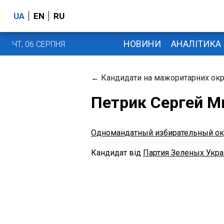
UA
EN
RU
НОВИНИ
АНАЛІТИКА
ЧТ, 06 СЕРПНЯ
←
Кандидати на мажоритарних окр
Петрик Сергей М
Одномандатный избирательный ок
Кандидат від
Партия Зеленых Укр