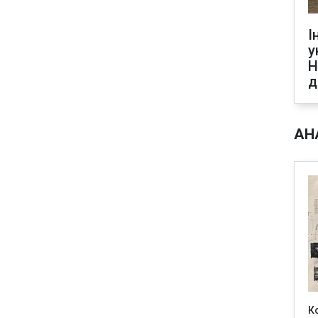
І
у
Н
д
АН
К