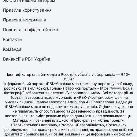
Як стати нашим автором
Правила користування
Правова інформація
Політика конфіденційності
Контакти
Команда
Вакансії в РБК-Україна
Ідентифікатор онлайн-медіа в Реєстрі суб’єктів у сфері медіа — R40-
05347
Інформаційний портал «РБК-Україна» має тримовну версію (українську,
російську та англійську), головна сторінка порталу -
https://www.rbc.ua
.
Фотографії, зображення належать їх правовласникам. Всі фотографії на
Порталі, авторами яких є журналісти «РБК-Україна», розміщені на
умовах ліцензії Creative Commons Attribution 4.0 International. Редакція
«РБК-Україна» може не поділяти точку зору авторів. Оціночні судження
не підлягають спростуванню та доведенню їх правдивості. За
достовірність та зміст реклами відповідальність несе рекламодавець.
Матеріали, позначені плашкою: «Прес-релізи», «Спецпроект»,
«Партнерський матеріал», «Promo», «Благодійність», «Резонанс»
розміщуються на правах реклами і призначені, як правило, для осіб, які
досягли 21-річного віку. «Новини компанії» - це інформаційний формат,