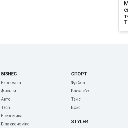
М
е
т
T
БІЗНЕС
СПОРТ
Економіка
Футбол
Фінанси
Баскетбол
Авто
Теніс
Tech
Бокс
Енергетика
STYLER
Біла економіка