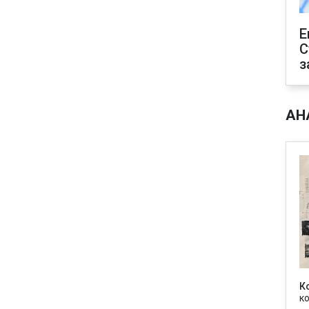
Е
С
з
АН
К
к