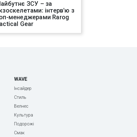
айбутнє ЗСУ – за
кзоскелетами: інтерв'ю з
оп-менеджерами Rarog
actical Gear
WAVE
Інсайдер
Стиль
Велнес
Культура
Подорожі
Смак