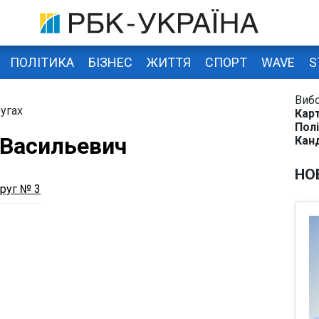
ПОЛІТИКА
БІЗНЕС
ЖИТТЯ
СПОРТ
WAVE
S
Виб
угах
Карт
Полі
 Васильевич
Кан
НО
руг № 3