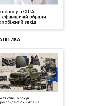
кспослу в США
тефанішиній обрали
апобіжний захід
АЛІТИКА
остянтин Широкун
ореспондент РБК-Україна