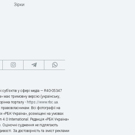
Зірки
і суб’єктів у сфері медіа — R40-05347
» має тримовну версію (українську,
торінка порталу -
https://www.rbc.ua
.
х правовласникам. Всі фотографії на
ти «РБК-Україна», розміщені на умовах
n 4.0 International. Редакція «РБК-Україна»
в. Оціночні судження не підлягають
ивості. За достовірність та зміст реклами