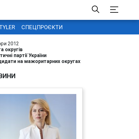
TYLER
СПЕЦПРОЄКТИ
ори 2012
а округів
тичні партії України
дидати на мажоритарних округах
ВИНИ