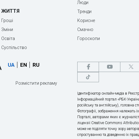
Люди
ЖИТТЯ
Тренди
Гроші
Корисне
Зміни
Смачно
Освіта
Гороскопи
Суспільство
UA
EN
RU
Розмістити рекламу
Ідентифікатор онлайн-медіа в Реєстр
Інформаційний портал «РБК-Україна
російську та англійську), головна с
Фотографії, зображення належать ї
Порталі, авторами яких є журналіс
ліцензії Creative Commons Attributio
може не поділяти точку зору авторі
спростуванню та доведенню їх правд