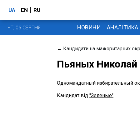
UA
EN
RU
НОВИНИ
АНАЛІТИКА
ЧТ, 06 СЕРПНЯ
←
Кандидати на мажоритарних окр
Пьяных Николай
Одномандатный избирательный ок
Кандидат від
"Зеленые"