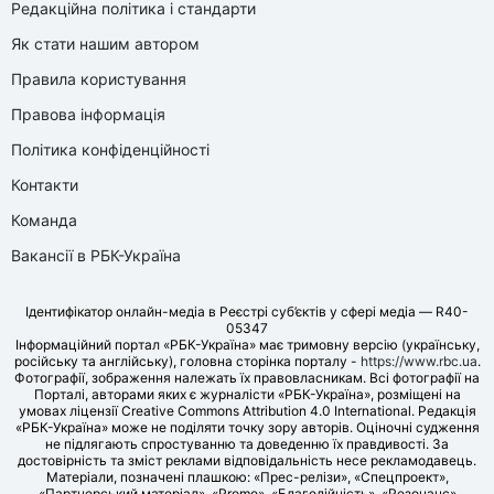
Редакційна політика і стандарти
Як стати нашим автором
Правила користування
Правова інформація
Політика конфіденційності
Контакти
Команда
Вакансії в РБК-Україна
Ідентифікатор онлайн-медіа в Реєстрі суб’єктів у сфері медіа — R40-
05347
Інформаційний портал «РБК-Україна» має тримовну версію (українську,
російську та англійську), головна сторінка порталу -
https://www.rbc.ua
.
Фотографії, зображення належать їх правовласникам. Всі фотографії на
Порталі, авторами яких є журналісти «РБК-Україна», розміщені на
умовах ліцензії Creative Commons Attribution 4.0 International. Редакція
«РБК-Україна» може не поділяти точку зору авторів. Оціночні судження
не підлягають спростуванню та доведенню їх правдивості. За
достовірність та зміст реклами відповідальність несе рекламодавець.
Матеріали, позначені плашкою: «Прес-релізи», «Спецпроект»,
«Партнерський матеріал», «Promo», «Благодійність», «Резонанс»