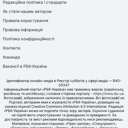
Редакційна політика і стандарти
Як стати нашим автором
Правила користування
Правова інформація
Політика конфіденційності
Контакти
Команда
Вакансії в РБК-Україна
Ідентифікатор онлайн-медіа в Реєстрі суб’єктів у сфері медіа — R40-
05347
Інформаційний портал «РБК-Україна» має тримовну версію (українську,
російську та англійську), головна сторінка порталу -
https://www.rbc.ua
.
Фотографії, зображення належать їх правовласникам. Всі фотографії на
Порталі, авторами яких є журналісти «РБК-Україна», розміщені на
умовах ліцензії Creative Commons Attribution 4.0 International. Редакція
«РБК-Україна» може не поділяти точку зору авторів. Оціночні судження
не підлягають спростуванню та доведенню їх правдивості. За
достовірність та зміст реклами відповідальність несе рекламодавець.
Матеріали, позначені плашкою: «Прес-релізи», «Спецпроект»,
«Партнерський матеріал», «Promo», «Благодійність», «Резонанс»