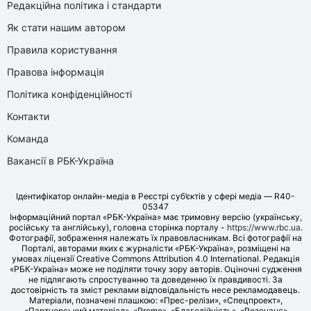
Редакційна політика і стандарти
Як стати нашим автором
Правила користування
Правова інформація
Політика конфіденційності
Контакти
Команда
Вакансії в РБК-Україна
Ідентифікатор онлайн-медіа в Реєстрі суб’єктів у сфері медіа — R40-
05347
Інформаційний портал «РБК-Україна» має тримовну версію (українську,
російську та англійську), головна сторінка порталу -
https://www.rbc.ua
.
Фотографії, зображення належать їх правовласникам. Всі фотографії на
Порталі, авторами яких є журналісти «РБК-Україна», розміщені на
умовах ліцензії Creative Commons Attribution 4.0 International. Редакція
«РБК-Україна» може не поділяти точку зору авторів. Оціночні судження
не підлягають спростуванню та доведенню їх правдивості. За
достовірність та зміст реклами відповідальність несе рекламодавець.
Матеріали, позначені плашкою: «Прес-релізи», «Спецпроект»,
«Партнерський матеріал», «Promo», «Благодійність», «Резонанс»