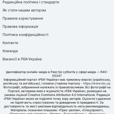
Редакційна політика і стандарти
Як стати нашим автором
Правила користування
Правова інформація
Політика конфіденційності
Контакти
Команда
Вакансії в РБК-Україна
Ідентифікатор онлайн-медіа в Реєстрі суб’єктів у сфері медіа — R40-
05347
Інформаційний портал «РБК-Україна» має тримовну версію (українську,
російську та англійську), головна сторінка порталу -
https://www.rbc.ua
.
Фотографії, зображення належать їх правовласникам. Всі фотографії на
Порталі, авторами яких є журналісти «РБК-Україна», розміщені на
умовах ліцензії Creative Commons Attribution 4.0 International. Редакція
«РБК-Україна» може не поділяти точку зору авторів. Оціночні судження
не підлягають спростуванню та доведенню їх правдивості. За
достовірність та зміст реклами відповідальність несе рекламодавець.
Матеріали, позначені плашкою: «Прес-релізи», «Спецпроект»,
«Партнерський матеріал», «Promo», «Благодійність», «Резонанс»