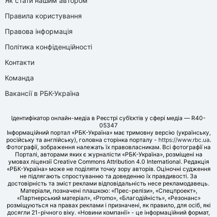
Як стати нашим автором
Правила користування
Правова інформація
Політика конфіденційності
Контакти
Команда
Вакансії в РБК-Україна
Ідентифікатор онлайн-медіа в Реєстрі суб’єктів у сфері медіа — R40-
05347
Інформаційний портал «РБК-Україна» має тримовну версію (українську,
російську та англійську), головна сторінка порталу -
https://www.rbc.ua
.
Фотографії, зображення належать їх правовласникам. Всі фотографії на
Порталі, авторами яких є журналісти «РБК-Україна», розміщені на
умовах ліцензії Creative Commons Attribution 4.0 International. Редакція
«РБК-Україна» може не поділяти точку зору авторів. Оціночні судження
не підлягають спростуванню та доведенню їх правдивості. За
достовірність та зміст реклами відповідальність несе рекламодавець.
Матеріали, позначені плашкою: «Прес-релізи», «Спецпроект»,
«Партнерський матеріал», «Promo», «Благодійність», «Резонанс»
розміщуються на правах реклами і призначені, як правило, для осіб, які
досягли 21-річного віку. «Новини компанії» - це інформаційний формат,