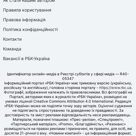
Як стати нашим автором
Правила користування
Правова інформація
Політика конфіденційності
Контакти
Команда
Вакансії в РБК-Україна
Ідентифікатор онлайн-медіа в Реєстрі суб’єктів у сфері медіа — R40-
05347
Інформаційний портал «РБК-Україна» має тримовну версію (українську,
російську та англійську), головна сторінка порталу -
https://www.rbc.ua
.
Фотографії, зображення належать їх правовласникам. Всі фотографії на
Порталі, авторами яких є журналісти «РБК-Україна», розміщені на
умовах ліцензії Creative Commons Attribution 4.0 International. Редакція
«РБК-Україна» може не поділяти точку зору авторів. Оціночні судження
не підлягають спростуванню та доведенню їх правдивості. За
достовірність та зміст реклами відповідальність несе рекламодавець.
Матеріали, позначені плашкою: «Прес-релізи», «Спецпроект»,
«Партнерський матеріал», «Promo», «Благодійність», «Резонанс»
розміщуються на правах реклами і призначені, як правило, для осіб, які
досягли 21-річного віку. «Новини компанії» - це інформаційний формат,