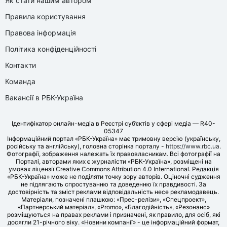
Як стати нашим автором
Правила користування
Правова інформація
Політика конфіденційності
Контакти
Команда
Вакансії в РБК-Україна
Ідентифікатор онлайн-медіа в Реєстрі суб’єктів у сфері медіа — R40-
05347
Інформаційний портал «РБК-Україна» має тримовну версію (українську,
російську та англійську), головна сторінка порталу -
https://www.rbc.ua
.
Фотографії, зображення належать їх правовласникам. Всі фотографії на
Порталі, авторами яких є журналісти «РБК-Україна», розміщені на
умовах ліцензії Creative Commons Attribution 4.0 International. Редакція
«РБК-Україна» може не поділяти точку зору авторів. Оціночні судження
не підлягають спростуванню та доведенню їх правдивості. За
достовірність та зміст реклами відповідальність несе рекламодавець.
Матеріали, позначені плашкою: «Прес-релізи», «Спецпроект»,
«Партнерський матеріал», «Promo», «Благодійність», «Резонанс»
розміщуються на правах реклами і призначені, як правило, для осіб, які
досягли 21-річного віку. «Новини компанії» - це інформаційний формат,