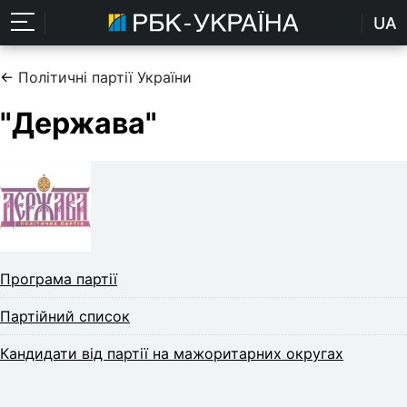
UA
←
Політичні партії України
"Держава"
Програма партії
Партійний список
Кандидати від партії на мажоритарних округах