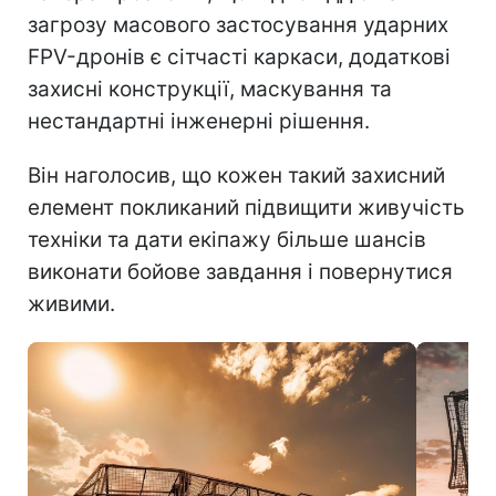
загрозу масового застосування ударних
FPV-дронів є сітчасті каркаси, додаткові
захисні конструкції, маскування та
нестандартні інженерні рішення.
Він наголосив, що кожен такий захисний
елемент покликаний підвищити живучість
техніки та дати екіпажу більше шансів
виконати бойове завдання і повернутися
живими.