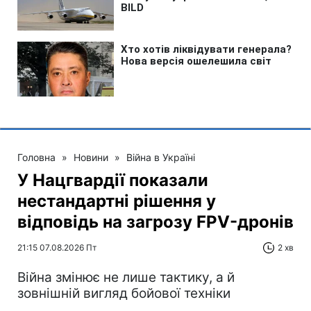
Головна
»
Новини
»
Війна в Україні
У Нацгвардії показали
нестандартні рішення у
відповідь на загрозу FPV-дронів
21:15 07.08.2026 Пт
2 хв
Війна змінює не лише тактику, а й
зовнішній вигляд бойової техніки