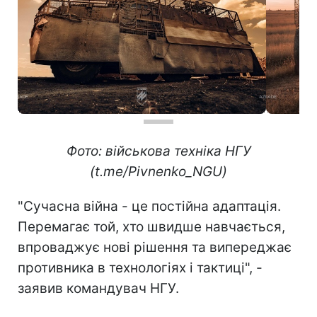
Фото: військова техніка НГУ
(t.me/Pivnenko_NGU)
"Сучасна війна - це постійна адаптація.
Перемагає той, хто швидше навчається,
впроваджує нові рішення та випереджає
противника в технологіях і тактиці", -
заявив командувач НГУ.