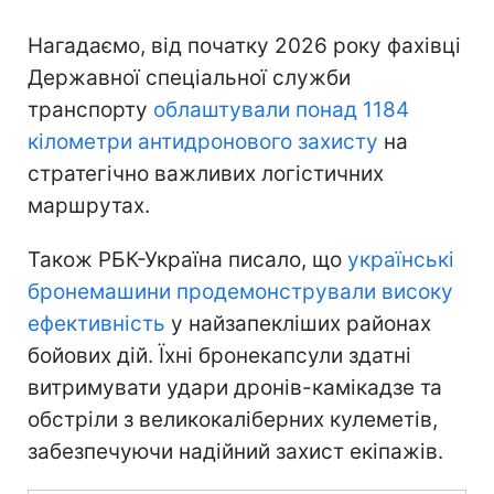
Нагадаємо, від початку 2026 року фахівці
Державної спеціальної служби
транспорту
облаштували понад 1184
кілометри антидронового захисту
на
стратегічно важливих логістичних
маршрутах.
Також РБК-Україна писало, що
українські
бронемашини продемонстрували високу
ефективність
у найзапекліших районах
бойових дій. Їхні бронекапсули здатні
витримувати удари дронів-камікадзе та
обстріли з великокаліберних кулеметів,
забезпечуючи надійний захист екіпажів.