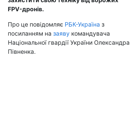
захистити свою техніку від ворожих
FPV-дронів.
Про це повідомляє
РБК-Україна
з
посиланням на
заяву
командувача
Національної гвардії України Олександра
Півненка.