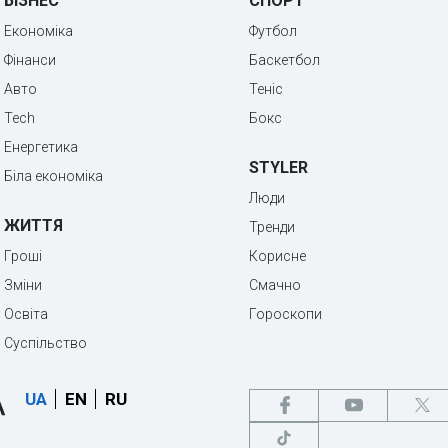
БІЗНЕС
СПОРТ
Економіка
Футбол
Фінанси
Баскетбол
Авто
Теніс
Tech
Бокс
Енергетика
STYLER
Біла економіка
Люди
ЖИТТЯ
Тренди
Гроші
Корисне
Зміни
Смачно
Освіта
Гороскопи
Суспільство
UA
EN
RU