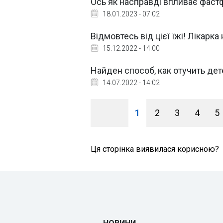
Ось як насправді впливає фаст
18.01.2023 - 07:02
Відмовтесь від цієї їжі! Лікарка
15.12.2022 - 14:00
Найден способ, как отучить де
14.07.2022 - 14:02
1
2
3
4
5
Ця сторінка виявилася корисною?