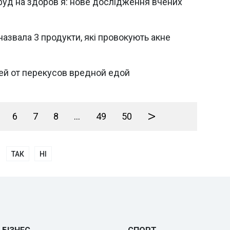
фуд на здоров'я: нове дослідження вчених
 назвала 3 продукти, які провокують акне
тей от перекусов вредной едой
>
6
7
8
...
49
50
ТАК
НІ