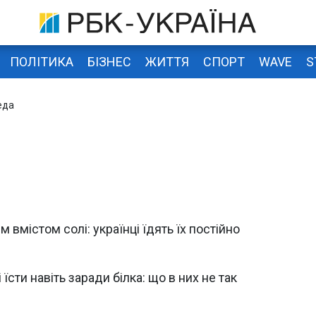
ПОЛІТИКА
БІЗНЕС
ЖИТТЯ
СПОРТ
WAVE
S
еда
вмістом солі: українці їдять їх постійно
 їсти навіть заради білка: що в них не так