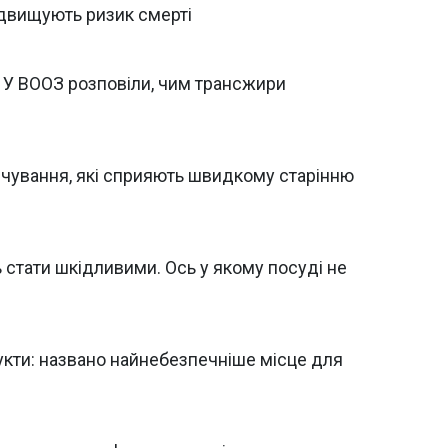
підвищують ризик смерті
". У ВООЗ розповіли, чим трансжири
арчування, які сприяють швидкому старінню
 стати шкідливими. Ось у якому посуді не
укти: названо найнебезпечніше місце для