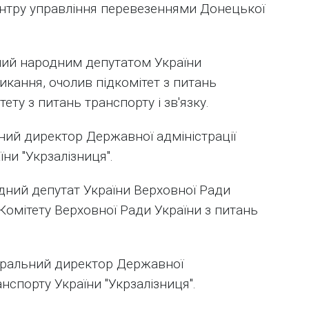
тру управління перевезеннями Донецької
ний народним депутатом України
икання, очолив підкомітет з питань
ету з питань транспорту і зв'язку.
ний директор Державної адміністрації
ни "Укрзалізниця".
одний депутат України Верховної Ради
 Комітету Верховної Ради України з питань
неральний директор Державної
анспорту України "Укрзалізниця".