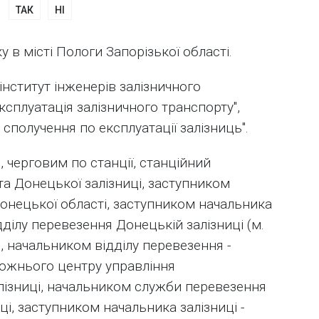
ТАК
НІ
 в місті Пологи Запорізької області.
нститут інженерів залізничного
Експлуатація залізничного транспорту",
в сполучення по експлуатації залізниць".
 черговим по станції, станційний
та Донецької залізниці, заступником
Донецької області, заступником начальника
дділу перевезення Донецькій залізниці (м.
, начальником відділу перевезення -
ожнього центру управління
ізниці, начальником служби перевезення
ці, заступником начальника залізниці -