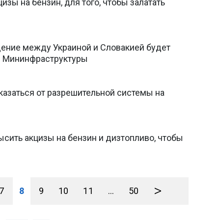
зы на бензин, для того, чтобы залатать
ение между Украиной и Словакией будет
- Мининфраструктуры
казаться от разрешительной системы на
сить акцизы на бензин и дизтопливо, чтобы
>
7
8
9
10
11
...
50