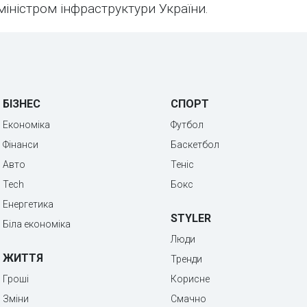
іністром інфраструктури України.
БІЗНЕС
СПОРТ
Економіка
Футбол
Фінанси
Баскетбол
Авто
Теніс
Tech
Бокс
Енергетика
STYLER
Біла економіка
Люди
ЖИТТЯ
Тренди
Гроші
Корисне
Зміни
Смачно