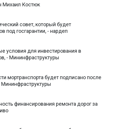
н Михаил Костюк
ческий совет, который будет
в под госгарантии, - нардеп
ые условия для инвестирования в
в, - Мининфраструктуры
сти мортранспорта будет подписано после
- Мининфраструктуры
ость финансирования ремонта дорог за
ливо