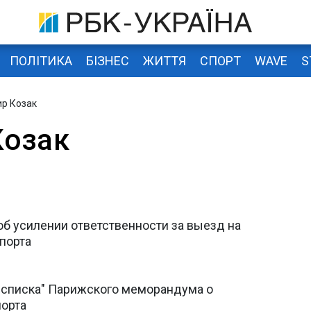
ПОЛІТИКА
БІЗНЕС
ЖИТТЯ
СПОРТ
WAVE
S
р Козак
Козак
б усилении ответственности за выезд на
порта
о списка" Парижского меморандума о
порта