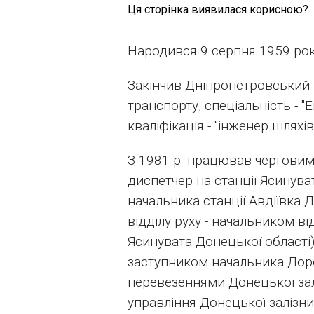
Ця сторінка виявилася корисною?
Народився 9 серпня 1959 року
Закінчив Дніпропетровський і
транспорту, спеціальність - "
кваліфікація - "інженер шляхі
З 1981 р. працював черговим,
диспетчер на станції Ясинува
начальника станції Авдіївка 
відділу руху - начальником ві
Ясинувата Донецької області)
заступником начальника Дор
перевезеннями Донецької зал
управління Донецької залізни