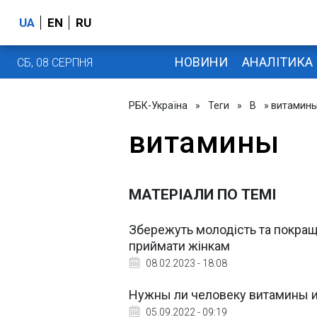
UA
EN
RU
НОВИНИ
АНАЛІТИКА
СБ, 08 СЕРПНЯ
РБК-Україна
»
Теги
»
В
» витамин
витамины
МАТЕРІАЛИ ПО ТЕМІ
Збережуть молодість та покраща
приймати жінкам
08.02.2023 - 18:08
Нужны ли человеку витамины из
05.09.2022 - 09:19