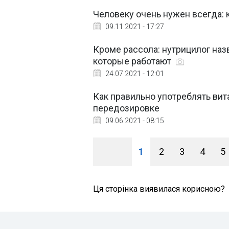
Человеку очень нужен всегда: 
09.11.2021 - 17:27
Кроме рассола: нутрицилог наз
которые работают
24.07.2021 - 12:01
Как правильно употреблять ви
передозировке
09.06.2021 - 08:15
1
2
3
4
5
Ця сторінка виявилася корисною?