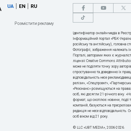
UA
EN
RU
Розмістити рекламу
Ідентифікатор онлайн-медіа в Реєстр
Інформаційний портал «РБК-Україна
російську та англійську), головна с
Фотографії, зображення належать ї
Порталі, авторами яких є журналіс
ліцензії Creative Commons Attributio
може не поділяти точку зору авторі
спростуванню та доведенню їх правд
відповідальність несе рекламодавец
релізи», «Спецпроект», «Партнерськи
«Резонанс» розміщуються на правах
осіб, які досягли 21-річного віку. 
формат, що охоплює новини, події т
компаній, базуються на пресрелізах,
редакція не несе відповідальність.
осіб віком від 21 року.
© LLC «UBT MEDIA», 2006-2026.