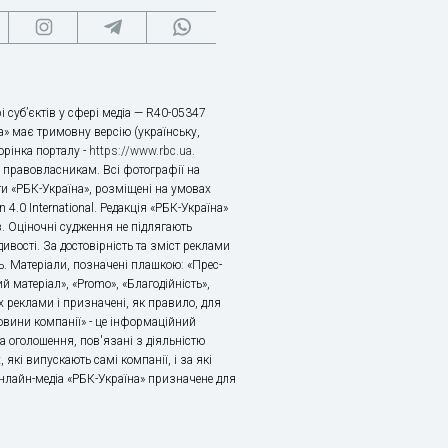
і суб’єктів у сфері медіа — R40-05347
» має тримовну версію (українську,
торінка порталу -
https://www.rbc.ua
.
х правовласникам. Всі фотографії на
ти «РБК-Україна», розміщені на умовах
n 4.0 International. Редакція «РБК-Україна»
в. Оціночні судження не підлягають
ивості. За достовірність та зміст реклами
ь. Матеріали, позначені плашкою: «Прес-
й матеріал», «Promo», «Благодійність»,
 реклами і призначені, як правило, для
«Новини компанії» - це інформаційний
а оголошення, пов'язані з діяльністю
 які випускають самі компанії, і за які
 Онлайн-медіа «РБК-Україна» призначене для