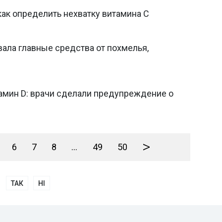
как определить нехватку витамина С
вала главные средства от похмелья,
тамин D: врачи сделали предупреждение о
>
6
7
8
...
49
50
ТАК
НІ