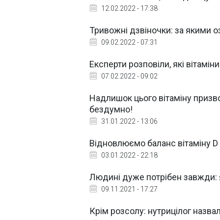
12.02.2022 - 17:38
Тривожні дзвіночки: за якими о
09.02.2022 - 07:31
Експерти розповіли, які вітамін
07.02.2022 - 09:02
Надлишок цього вітаміну призво
бездумно!
31.01.2022 - 13:06
Відновлюємо баланс вітаміну D з
03.01.2022 - 22:18
Людині дуже потрібен завжди: я
09.11.2021 - 17:27
Крім розсолу: нутрицілог назвал