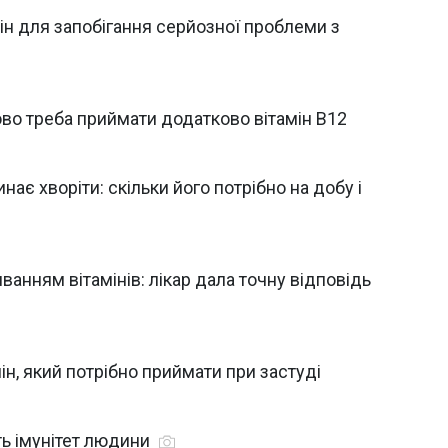
ін для запобігання серйозної проблеми з
ково треба приймати додатково вітамін В12
ає хворіти: скільки його потрібно на добу і
анням вітамінів: лікар дала точну відповідь
ін, який потрібно приймати при застуді
ть імунітет людини