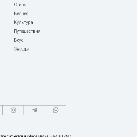
Стиль
Велнес
Культура
Путешествия
Вкус
Звезды
тре субъектов в сфере медиа — R40-05347