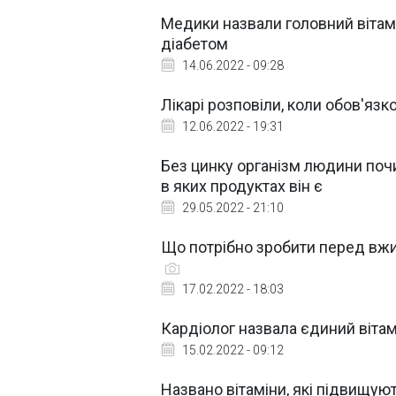
Медики назвали головний вітам
діабетом
14.06.2022 - 09:28
Лікарі розповіли, коли обов'яз
12.06.2022 - 19:31
Без цинку організм людини почин
в яких продуктах він є
29.05.2022 - 21:10
Що потрібно зробити перед вжив
17.02.2022 - 18:03
Кардіолог назвала єдиний вітам
15.02.2022 - 09:12
Названо вітаміни, які підвищую