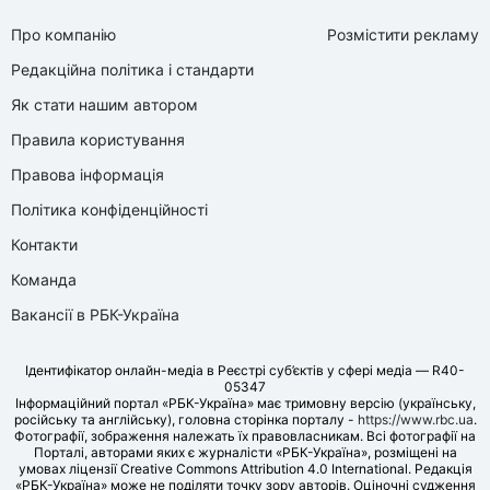
Про компанію
Розмістити рекламу
Редакційна політика і стандарти
Як стати нашим автором
Правила користування
Правова інформація
Політика конфіденційності
Контакти
Команда
Вакансії в РБК-Україна
Ідентифікатор онлайн-медіа в Реєстрі суб’єктів у сфері медіа — R40-
05347
Інформаційний портал «РБК-Україна» має тримовну версію (українську,
російську та англійську), головна сторінка порталу -
https://www.rbc.ua
.
Фотографії, зображення належать їх правовласникам. Всі фотографії на
Порталі, авторами яких є журналісти «РБК-Україна», розміщені на
умовах ліцензії Creative Commons Attribution 4.0 International. Редакція
«РБК-Україна» може не поділяти точку зору авторів. Оціночні судження