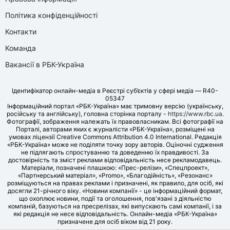
Політика конфіденційності
Контакти
Команда
Вакансії в РБК-Україна
Ідентифікатор онлайн-медіа в Реєстрі суб’єктів у сфері медіа — R40-
05347
Інформаційний портал «РБК-Україна» має тримовну версію (українську,
російську та англійську), головна сторінка порталу -
https://www.rbc.ua
.
Фотографії, зображення належать їх правовласникам. Всі фотографії на
Порталі, авторами яких є журналісти «РБК-Україна», розміщені на
умовах ліцензії Creative Commons Attribution 4.0 International. Редакція
«РБК-Україна» може не поділяти точку зору авторів. Оціночні судження
не підлягають спростуванню та доведенню їх правдивості. За
достовірність та зміст реклами відповідальність несе рекламодавець.
Матеріали, позначені плашкою: «Прес-релізи», «Спецпроект»,
«Партнерський матеріал», «Promo», «Благодійність», «Резонанс»
розміщуються на правах реклами і призначені, як правило, для осіб, які
досягли 21-річного віку. «Новини компанії» - це інформаційний формат,
що охоплює новини, події та оголошення, пов'язані з діяльністю
компаній, базуються на пресрелізах, які випускають самі компанії, і за
які редакція не несе відповідальність. Онлайн-медіа «РБК-Україна»
призначене для осіб віком від 21 року.