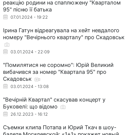
реакцію родини на спаплюжену "Кварталом
95" пісню її батька
07.01.2024 - 19:22
Ірина Гатун відреагувала на хейт невдалого
номеру "Вечірнього кварталу" про Скадовськ
03.01.2024 - 22:09
"Помилятися не соромно": Юрій Великий
вибачився за номер "Квартала 95" про
Скадовськ
03.01.2024 - 13:08
"Вечірній Квартал" скасував концерт у
Буковелі: що відомо
26.12.2023 - 16:12
Съемки клипа Потапа и Юрий Ткач в шоу-
балете Могилевской: «1+1» покажет новый