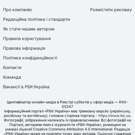
Про компанію
Розмістити рекламу
Редакційна політика і стандарти
Як стати нашим автором
Правила користування
Правова інформація
Політика конфіденційності
Контакти
Команда
Вакансії в РБК-Україна
Ідентифікатор онлайн-медіа в Реєстрі суб’єктів у сфері медіа — R40-
05347
Інформаційний портал «РБК-Україна» має тримовну версію (українську,
російську та англійську), головна сторінка порталу -
https://www.rbc.ua
.
Фотографії, зображення належать їх правовласникам. Всі фотографії на
Порталі, авторами яких є журналісти «РБК-Україна», розміщені на
умовах ліцензії Creative Commons Attribution 4.0 International. Редакція
«РБК-Україна» може не поділяти точку зору авторів. Оціночні судження