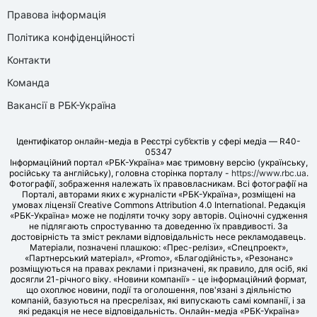
Правова інформація
Політика конфіденційності
Контакти
Команда
Вакансії в РБК-Україна
Ідентифікатор онлайн-медіа в Реєстрі суб’єктів у сфері медіа — R40-
05347
Інформаційний портал «РБК-Україна» має тримовну версію (українську,
російську та англійську), головна сторінка порталу -
https://www.rbc.ua
.
Фотографії, зображення належать їх правовласникам. Всі фотографії на
Порталі, авторами яких є журналісти «РБК-Україна», розміщені на
умовах ліцензії Creative Commons Attribution 4.0 International. Редакція
«РБК-Україна» може не поділяти точку зору авторів. Оціночні судження
не підлягають спростуванню та доведенню їх правдивості. За
достовірність та зміст реклами відповідальність несе рекламодавець.
Матеріали, позначені плашкою: «Прес-релізи», «Спецпроект»,
«Партнерський матеріал», «Promo», «Благодійність», «Резонанс»
розміщуються на правах реклами і призначені, як правило, для осіб, які
досягли 21-річного віку. «Новини компанії» - це інформаційний формат,
що охоплює новини, події та оголошення, пов'язані з діяльністю
компаній, базуються на пресрелізах, які випускають самі компанії, і за
які редакція не несе відповідальність. Онлайн-медіа «РБК-Україна»