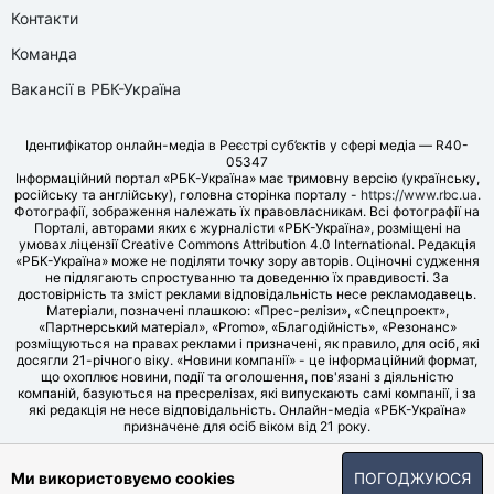
Контакти
Команда
Вакансії в РБК-Україна
Ідентифікатор онлайн-медіа в Реєстрі суб’єктів у сфері медіа — R40-
05347
Інформаційний портал «РБК-Україна» має тримовну версію (українську,
російську та англійську), головна сторінка порталу -
https://www.rbc.ua
.
Фотографії, зображення належать їх правовласникам. Всі фотографії на
Порталі, авторами яких є журналісти «РБК-Україна», розміщені на
умовах ліцензії Creative Commons Attribution 4.0 International. Редакція
«РБК-Україна» може не поділяти точку зору авторів. Оціночні судження
не підлягають спростуванню та доведенню їх правдивості. За
достовірність та зміст реклами відповідальність несе рекламодавець.
Матеріали, позначені плашкою: «Прес-релізи», «Спецпроект»,
«Партнерський матеріал», «Promo», «Благодійність», «Резонанс»
розміщуються на правах реклами і призначені, як правило, для осіб, які
досягли 21-річного віку. «Новини компанії» - це інформаційний формат,
що охоплює новини, події та оголошення, пов'язані з діяльністю
компаній, базуються на пресрелізах, які випускають самі компанії, і за
які редакція не несе відповідальність. Онлайн-медіа «РБК-Україна»
призначене для осіб віком від 21 року.
© LLC «UBT MEDIA», 2006-2026.
Ми використовуємо cookies
ПОГОДЖУЮСЯ