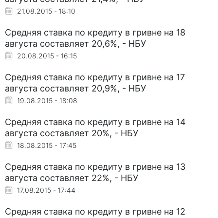
21.08.2015 - 18:10
Cредняя ставка по кредиту в гривне на 18
августа составляет 20,6%, - НБУ
20.08.2015 - 16:15
Cредняя ставка по кредиту в гривне на 17
августа составляет 20,9%, - НБУ
19.08.2015 - 18:08
Cредняя ставка по кредиту в гривне на 14
августа составляет 20%, - НБУ
18.08.2015 - 17:45
Cредняя ставка по кредиту в гривне на 13
августа составляет 22%, - НБУ
17.08.2015 - 17:44
Cредняя ставка по кредиту в гривне на 12