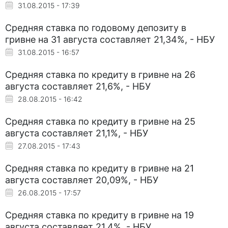
31.08.2015 - 17:39
Cредняя ставка по годовому депозиту в
гривне на 31 августа составляет 21,34%, - НБУ
31.08.2015 - 16:57
Cредняя ставка по кредиту в гривне на 26
августа составляет 21,6%, - НБУ
28.08.2015 - 16:42
Cредняя ставка по кредиту в гривне на 25
августа составляет 21,1%, - НБУ
27.08.2015 - 17:43
Cредняя ставка по кредиту в гривне на 21
августа составляет 20,09%, - НБУ
26.08.2015 - 17:57
Средняя ставка по кредиту в гривне на 19
августа составляет 21,4%, - НБУ