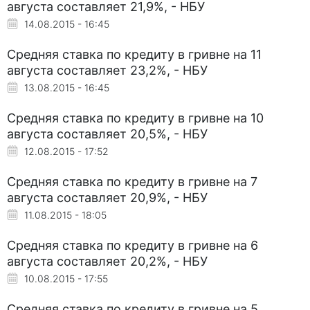
августа составляет 21,9%, - НБУ
14.08.2015 - 16:45
Cредняя ставка по кредиту в гривне на 11
августа составляет 23,2%, - НБУ
13.08.2015 - 16:45
Cредняя ставка по кредиту в гривне на 10
августа составляет 20,5%, - НБУ
12.08.2015 - 17:52
Cредняя ставка по кредиту в гривне на 7
августа составляет 20,9%, - НБУ
11.08.2015 - 18:05
Cредняя ставка по кредиту в гривне на 6
августа составляет 20,2%, - НБУ
10.08.2015 - 17:55
Cредняя ставка по кредиту в гривне на 5