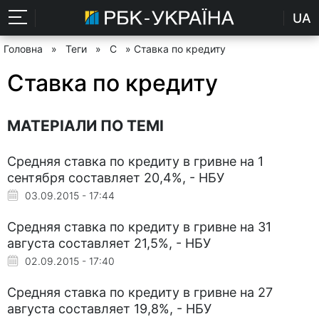
UA
Головна
»
Теги
»
С
» Ставка по кредиту
Ставка по кредиту
МАТЕРІАЛИ ПО ТЕМІ
Cредняя ставка по кредиту в гривне на 1
сентября составляет 20,4%, - НБУ
03.09.2015 - 17:44
Cредняя ставка по кредиту в гривне на 31
августа составляет 21,5%, - НБУ
02.09.2015 - 17:40
Cредняя ставка по кредиту в гривне на 27
августа составляет 19,8%, - НБУ