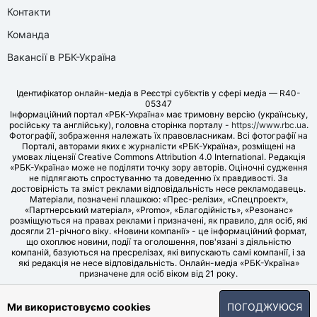
Контакти
Команда
Вакансії в РБК-Україна
Ідентифікатор онлайн-медіа в Реєстрі суб’єктів у сфері медіа — R40-
05347
Інформаційний портал «РБК-Україна» має тримовну версію (українську,
російську та англійську), головна сторінка порталу -
https://www.rbc.ua
.
Фотографії, зображення належать їх правовласникам. Всі фотографії на
Порталі, авторами яких є журналісти «РБК-Україна», розміщені на
умовах ліцензії Creative Commons Attribution 4.0 International. Редакція
«РБК-Україна» може не поділяти точку зору авторів. Оціночні судження
не підлягають спростуванню та доведенню їх правдивості. За
достовірність та зміст реклами відповідальність несе рекламодавець.
Матеріали, позначені плашкою: «Прес-релізи», «Спецпроект»,
«Партнерський матеріал», «Promo», «Благодійність», «Резонанс»
розміщуються на правах реклами і призначені, як правило, для осіб, які
досягли 21-річного віку. «Новини компанії» - це інформаційний формат,
що охоплює новини, події та оголошення, пов'язані з діяльністю
компаній, базуються на пресрелізах, які випускають самі компанії, і за
які редакція не несе відповідальність. Онлайн-медіа «РБК-Україна»
призначене для осіб віком від 21 року.
© LLC «UBT MEDIA», 2006-2026.
Ми використовуємо cookies
ПОГОДЖУЮСЯ