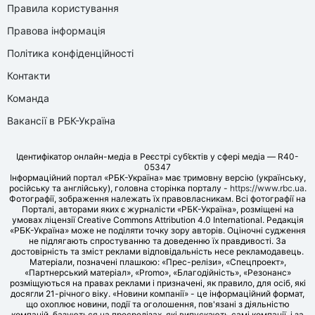
Правила користування
Правова інформація
Політика конфіденційності
Контакти
Команда
Вакансії в РБК-Україна
Ідентифікатор онлайн-медіа в Реєстрі суб’єктів у сфері медіа — R40-
05347
Інформаційний портал «РБК-Україна» має тримовну версію (українську,
російську та англійську), головна сторінка порталу -
https://www.rbc.ua
.
Фотографії, зображення належать їх правовласникам. Всі фотографії на
Порталі, авторами яких є журналісти «РБК-Україна», розміщені на
умовах ліцензії Creative Commons Attribution 4.0 International. Редакція
«РБК-Україна» може не поділяти точку зору авторів. Оціночні судження
не підлягають спростуванню та доведенню їх правдивості. За
достовірність та зміст реклами відповідальність несе рекламодавець.
Матеріали, позначені плашкою: «Прес-релізи», «Спецпроект»,
«Партнерський матеріал», «Promo», «Благодійність», «Резонанс»
розміщуються на правах реклами і призначені, як правило, для осіб, які
досягли 21-річного віку. «Новини компанії» - це інформаційний формат,
що охоплює новини, події та оголошення, пов'язані з діяльністю
компаній, базуються на пресрелізах, які випускають самі компанії, і за