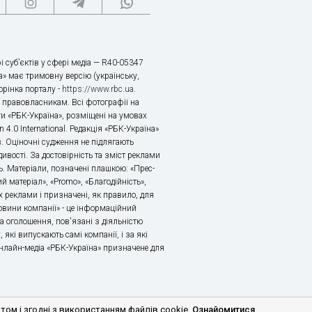
і суб’єктів у сфері медіа — R40-05347
» має тримовну версію (українську,
торінка порталу -
https://www.rbc.ua
.
х правовласникам. Всі фотографії на
ти «РБК-Україна», розміщені на умовах
n 4.0 International. Редакція «РБК-Україна»
в. Оціночні судження не підлягають
ивості. За достовірність та зміст реклами
ь. Матеріали, позначені плашкою: «Прес-
й матеріал», «Promo», «Благодійність»,
 реклами і призначені, як правило, для
«Новини компанії» - це інформаційний
а оголошення, пов'язані з діяльністю
 які випускають самі компанії, і за які
 Онлайн-медіа «РБК-Україна» призначене для
м і згодні з використанням файлів cookie.
Ознайомитися