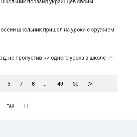
й школьник поразил украинцев своим
России школьник пришел на уроки с оружием
д, не пропустив ни одного урока в школе
>
6
7
8
...
49
50
ТАК
НІ