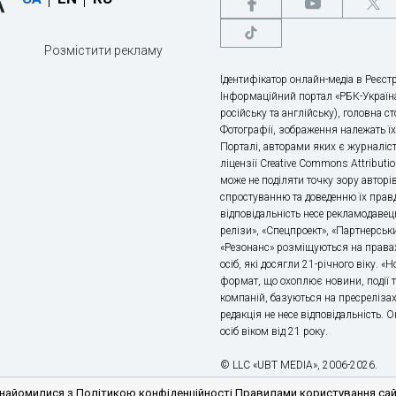
Розмістити рекламу
Ідентифікатор онлайн-медіа в Реєстр
Інформаційний портал «РБК-Україна
російську та англійську), головна с
Фотографії, зображення належать ї
Порталі, авторами яких є журналіс
ліцензії Creative Commons Attributio
може не поділяти точку зору авторі
спростуванню та доведенню їх правд
відповідальність несе рекламодавец
релізи», «Спецпроект», «Партнерськи
«Резонанс» розміщуються на правах
осіб, які досягли 21-річного віку. 
формат, що охоплює новини, події т
компаній, базуються на пресрелізах,
редакція не несе відповідальність.
осіб віком від 21 року.
© LLC «UBT MEDIA», 2006-2026.
айомилися з Політикою конфіденційності Правилами користування сайто