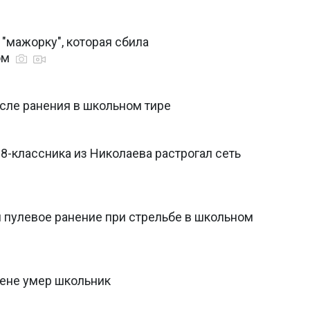
 "мажорку", которая сбила
ом
сле ранения в школьном тире
х 8-классника из Николаева растрогал сеть
 пулевое ранение при стрельбе в школьном
мене умер школьник