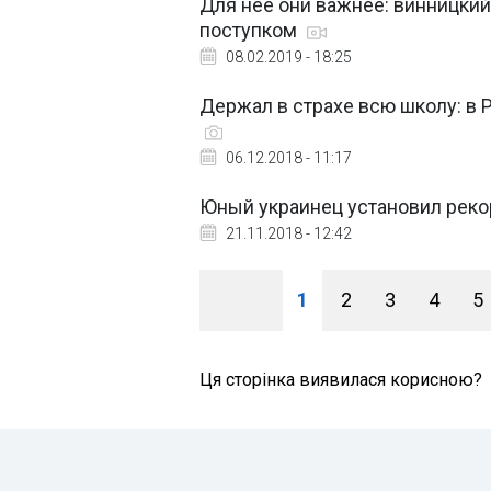
Для нее они важнее: винницки
поступком
08.02.2019 - 18:25
Держал в страхе всю школу: в 
06.12.2018 - 11:17
Юный украинец установил рекор
21.11.2018 - 12:42
1
2
3
4
5
Ця сторінка виявилася корисною?