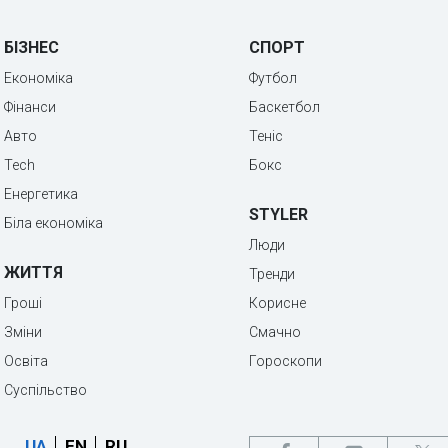
БІЗНЕС
СПОРТ
Економіка
Футбол
Фінанси
Баскетбол
Авто
Теніс
Tech
Бокс
Енергетика
STYLER
Біла економіка
Люди
ЖИТТЯ
Тренди
Гроші
Корисне
Зміни
Смачно
Освіта
Гороскопи
Суспільство
UA
EN
RU