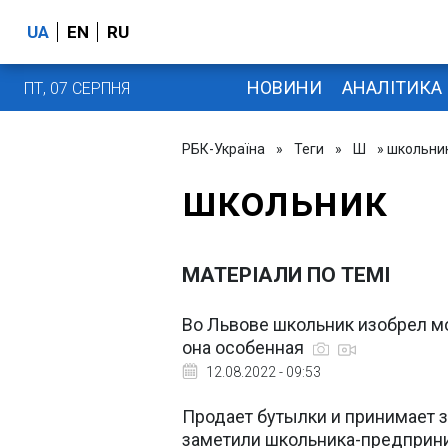
UA
EN
RU
НОВИНИ
АНАЛІТИКА
ПТ, 07 СЕРПНЯ
РБК-Україна
»
Теги
»
Ш
» школьни
школьник
МАТЕРІАЛИ ПО ТЕМІ
Во Львове школьник изобрел 
она особенная
12.08.2022 - 09:53
Продает бутылки и принимает з
заметили школьника-предприн