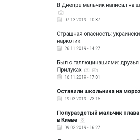
В Днепре мальчик написал на 
07.12.2019 - 10:37
Страшная опасность: украинск
наркотик
26.11.2019 - 14:27
Был с галлюцинациями: друзья
Прилуках
16.11.2019 - 17:01
Оставили школьника на мороз
19.02.2019 - 23:15
Полураздетый мальчик плавал
в Киеве
09.02.2019 - 16:27