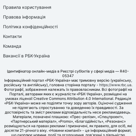
Правила користування
Правова інформація
Політика конфіденційності
Контакти
Команда
Вакансії в РБК-Україна
Ідентифікатор онлайн-медіа в Реєстрі суб’єктів у сфері медіа — R40-
05347
Інформаційний портал «РБК-Україна» має тримовну версію (українську,
російську та англійську), головна сторінка порталу -
https://www.rbc.ua
.
Фотографії, зображення належать їх правовласникам. Всі фотографії на
Порталі, авторами яких є журналісти «РБК-Україна», розміщені на
умовах ліцензії Creative Commons Attribution 4.0 International. Редакція
«РБК-Україна» може не поділяти точку зору авторів. Оціночні судження
не підлягають спростуванню та доведенню їх правдивості. За
достовірність та зміст реклами відповідальність несе рекламодавець.
Матеріали, позначені плашкою: «Прес-релізи», «Спецпроект»,
«Партнерський матеріал», «Promo», «Благодійність», «Резонанс»
розміщуються на правах реклами і призначені, як правило, для осіб, які
досягли 21-річного віку. «Новини компанії» - це інформаційний формат,
що охоплює новини, події та оголошення, пов'язані з діяльністю