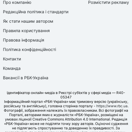
Про компанію
Розмістити рекламу
Редакційна політика і стандарти
Як стати нашим автором
Правила користування
Правова інформація
Політика конфіденційності
Контакти
Команда
Вакансії в РБК-Україна
Ідентифікатор онлайн-медіа в Реєстрі суб’єктів у сфері медіа — R40-
05347
Інформаційний портал «РБК-Україна» має тримовну версію (українську,
російську та англійську), головна сторінка порталу -
https://www.rbc.ua
.
Фотографії, зображення належать їх правовласникам. Всі фотографії на
Порталі, авторами яких є журналісти «РБК-Україна», розміщені на
умовах ліцензії Creative Commons Attribution 4.0 International. Редакція
«РБК-Україна» може не поділяти точку зору авторів. Оціночні судження
не підлягають спростуванню та доведенню їх правдивості. За