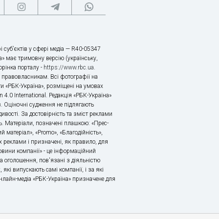
і суб’єктів у сфері медіа — R40-05347
» має тримовну версію (українську,
торінка порталу -
https://www.rbc.ua
.
х правовласникам. Всі фотографії на
ти «РБК-Україна», розміщені на умовах
n 4.0 International. Редакція «РБК-Україна»
в. Оціночні судження не підлягають
ивості. За достовірність та зміст реклами
ь. Матеріали, позначені плашкою: «Прес-
й матеріал», «Promo», «Благодійність»,
 реклами і призначені, як правило, для
«Новини компанії» - це інформаційний
а оголошення, пов'язані з діяльністю
 які випускають самі компанії, і за які
 Онлайн-медіа «РБК-Україна» призначене для