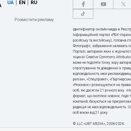
UA
EN
RU
Розмістити рекламу
Ідентифікатор онлайн-медіа в Реєстр
Інформаційний портал «РБК-Україна
російську та англійську), головна с
Фотографії, зображення належать ї
Порталі, авторами яких є журналіс
ліцензії Creative Commons Attributio
може не поділяти точку зору авторі
спростуванню та доведенню їх правд
відповідальність несе рекламодавец
релізи», «Спецпроект», «Партнерськи
«Резонанс» розміщуються на правах
осіб, які досягли 21-річного віку. 
формат, що охоплює новини, події т
компаній, базуються на пресрелізах,
редакція не несе відповідальність.
осіб віком від 21 року.
© LLC «UBT MEDIA», 2006-2026.